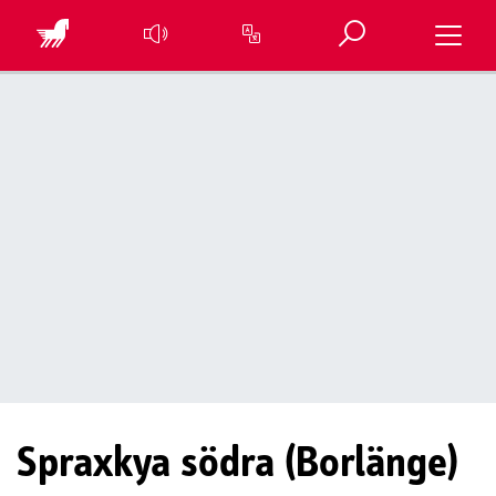
Öppna sök
Toggle 
Översätt sidan
Spraxkya södra (Borlänge)