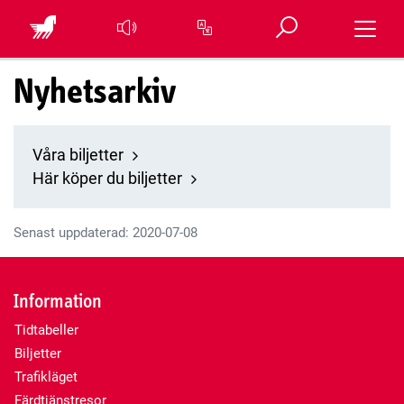
Öppna sök
Toggle 
Översätt sidan
Nyhetsarkiv
Våra biljetter
Här köper du biljetter
Senast uppdaterad: 2020-07-08
Information
Tidtabeller
Biljetter
Trafikläget
Färdtjänstresor