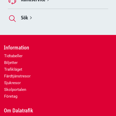
Sök
Information
Tidtabeller
Biljetter
Trafikläget
Färdtjänstresor
Sjukresor
Skolportalen
Företag
Om Dalatrafik