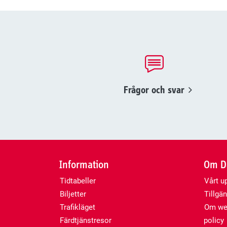
Frågor och svar
Information
Om Da
Tidtabeller
Vårt u
Biljetter
Tillgän
Trafikläget
Om web
Färdtjänstresor
policy