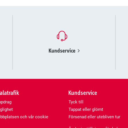
Kundservice
latrafik
Kundservice
ppdrag
Tyck till
glighet
Tappat eller glömt
bplatsen och vår cookie
Försenad eller utebliven tur