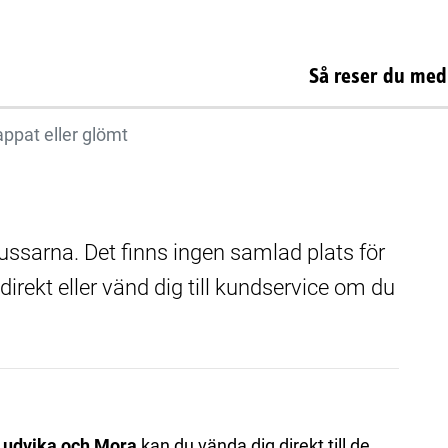
Så reser du med
ppat eller glömt
bussarna. Det finns ingen samlad plats för
direkt eller vänd dig till kundservice om du
 Ludvika och Mora
kan du vända dig direkt till de