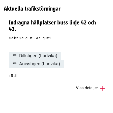
Aktuella trafikstörningar
Indragna hållplatser buss linje 42 och
43.
Gäller 8 augusti - 9 augusti
Dillstigen (Ludvika)
Smultronstigen
Humlestigen
Kornellstigen
Nyponstigen
Fläderstigen
Anisstigen (Ludvika)
(Ludvika)
(Ludvika)
(Ludvika)
(Ludvika)
(Ludvika)
+5 till
Visa detaljer