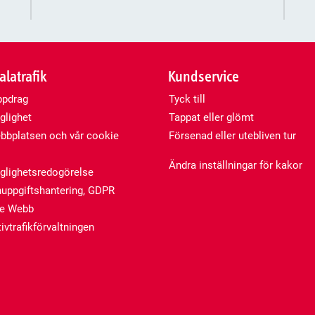
latrafik
Kundservice
ppdrag
Tyck till
glighet
Tappat eller glömt
bplatsen och vår cookie
Försenad eller utebliven tur
Ändra inställningar för kakor
nglighetsredogörelse
uppgiftshantering, GDPR
de Webb
ivtrafikförvaltningen