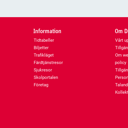
Information
Om Da
Tidtabeller
Vårt u
Biljetter
Tillgän
Trafikläget
Om web
Färdtjänstresor
policy
Sjukresor
Tillgä
Skolportalen
Person
Företag
Talan
Kollekt