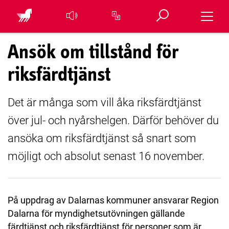
Öppna sök
Toggle 
Översätt sidan
Ansök om tillstånd för
riksfärdtjänst
Det är många som vill åka riksfärdtjänst
över jul- och nyårshelgen. Därför behöver du
ansöka om riksfärdtjänst så snart som
möjligt och absolut senast 16 november.
På uppdrag av Dalarnas kommuner ansvarar Region
Dalarna för myndighetsutövningen gällande
färdtjänst och riksfärdtjänst för personer som är