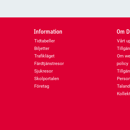
Information
Om Da
Tidtabeller
Vårt u
Biljetter
Tillgän
Trafikläget
Om web
Färdtjänstresor
policy
Sjukresor
Tillgä
Skolportalen
Person
Företag
Talan
Kollekt