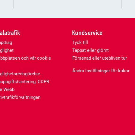
latrafik
Kundservice
ppdrag
Tyck till
glighet
Tappat eller glömt
bplatsen och vår cookie
Försenad eller utebliven tur
Ändra inställningar för kakor
nglighetsredogörelse
uppgiftshantering, GDPR
de Webb
ivtrafikförvaltningen