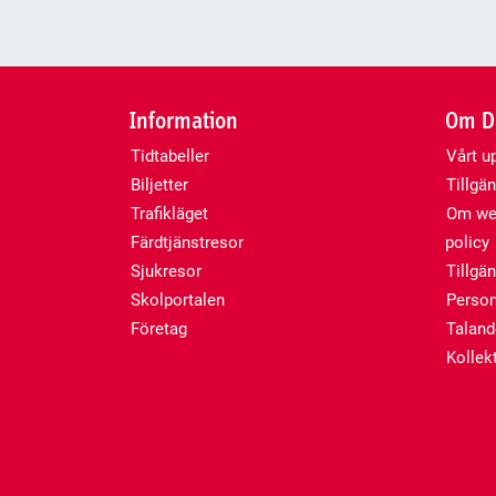
Information
Om Da
Tidtabeller
Vårt u
Biljetter
Tillgän
Trafikläget
Om web
Färdtjänstresor
policy
Sjukresor
Tillgä
Skolportalen
Person
Företag
Talan
Kollekt