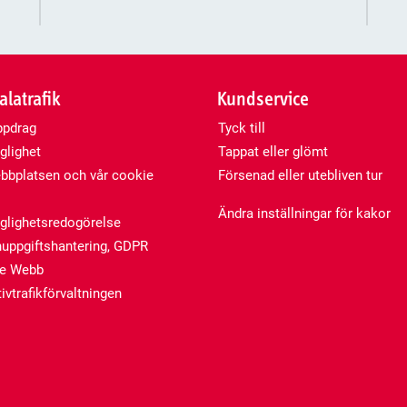
latrafik
Kundservice
ppdrag
Tyck till
glighet
Tappat eller glömt
bplatsen och vår cookie
Försenad eller utebliven tur
Ändra inställningar för kakor
nglighetsredogörelse
uppgiftshantering, GDPR
de Webb
ivtrafikförvaltningen