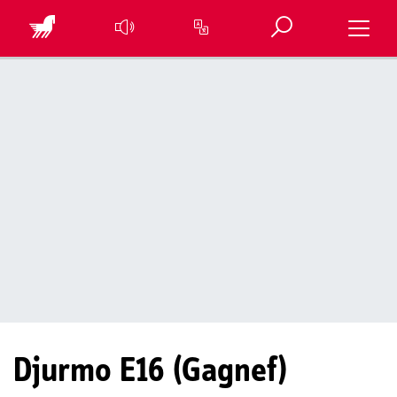
Öppna sök
Toggle 
Översätt sidan
Djurmo E16 (Gagnef)